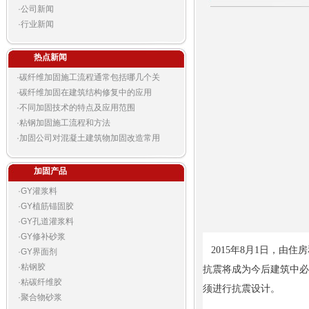
·
公司新闻
·
行业新闻
热点新闻
·
碳纤维加固施工流程通常包括哪几个关
·
碳纤维加固在建筑结构修复中的应用
·
不同加固技术的特点及应用范围
·
粘钢加固施工流程和方法
·
加固公司对混凝土建筑物加固改造常用
加固产品
·
GY灌浆料
·
GY植筋锚固胶
·
GY孔道灌浆料
·
GY修补砂浆
2015年8月1日，由
·
GY界面剂
·
粘钢胶
抗震将成为今后建筑中必
·
粘碳纤维胶
须进行抗震设计。
·
聚合物砂浆