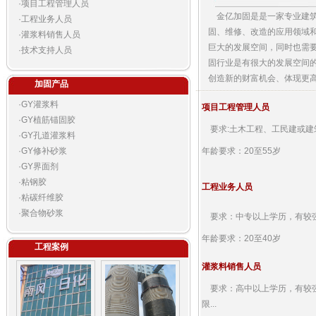
·
项目工程管理人员
金亿加固是是一家专业建筑
·
工程业务人员
固、维修、改造的应用领域和
·
灌浆料销售人员
巨大的发展空间，同时也需
·
技术支持人员
固行业是有很大的发展空间
创造新的财富机会、体现更
加固产品
·
GY灌浆料
项目工程管理人员
·
GY植筋锚固胶
要求:土木工程、工民建或建筑
·
GY孔道灌浆料
·
GY修补砂浆
年龄要求：20至55岁
·
GY界面剂
·
粘钢胶
工程业务人员
·
粘碳纤维胶
·
聚合物砂浆
要求：中专以上学历，有较强的
年龄要求：20至40岁
工程案例
灌浆料销售人员
要求：高中以上学历，有较强
限...