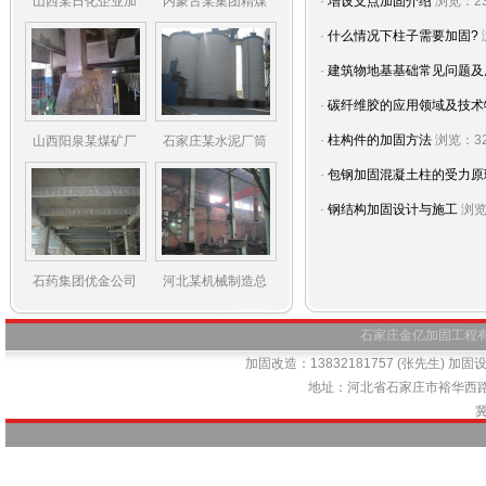
山西某日化企业加
内蒙古某集团精煤
·
增设支点加固介绍
浏览：23
·
什么情况下柱子需要加固?
·
建筑物地基基础常见问题及
·
碳纤维胶的应用领域及技术
·
柱构件的加固方法
浏览：32
山西阳泉某煤矿厂
石家庄某水泥厂筒
·
包钢加固混凝土柱的受力原
·
钢结构加固设计与施工
浏览
石药集团优金公司
河北某机械制造总
石家庄金亿加固工程有限公司
加固改造：13832181757 (张先生) 加固设计
地址：河北省石家庄市裕华西路66号
冀