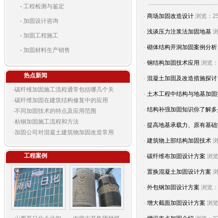
·
工程检测与鉴定
·
商场加固改造设计
浏览：25
·
加固设计咨询
·
浅谈压力注浆法加固地基
浏
·
加固工程施工
·
砌体结构开洞加固案例分析
·
加固材料生产销售
·
钢结构加固技术应用
浏览：
热点新闻
·
混凝土加固及改造措施探讨
·
碳纤维加固施工流程通常包括哪几个关
·
土木工程中结构与地基加固
·
碳纤维加固在建筑结构修复中的应用
·
结构补强加固知识你了解多
·
不同加固技术的特点及应用范围
·
粘钢加固施工流程和方法
·
提高地基承载力、原有基础
·
加固公司对混凝土建筑物加固改造常用
·
建筑物上部结构加固技术
浏
工程案例
·
碳纤维布加固设计方案
浏览
·
置换混凝土加固设计方案
浏
·
外包钢加固设计方案
浏览：
·
增大截面加固设计方案
浏览