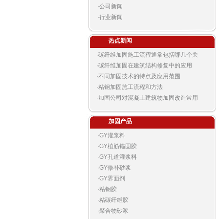
·
公司新闻
·
行业新闻
热点新闻
·
碳纤维加固施工流程通常包括哪几个关
·
碳纤维加固在建筑结构修复中的应用
·
不同加固技术的特点及应用范围
·
粘钢加固施工流程和方法
·
加固公司对混凝土建筑物加固改造常用
加固产品
·
GY灌浆料
·
GY植筋锚固胶
·
GY孔道灌浆料
·
GY修补砂浆
·
GY界面剂
·
粘钢胶
·
粘碳纤维胶
·
聚合物砂浆