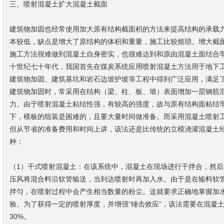
三、喷射混凝土扩大混凝土截面
建筑物加固也经常使用加大原有结构截面积的方法来提高结构的承载
本较低，缺点是增大了原结构的体积和重量，施工比较烦琐。增大截
施工方法很难做到混凝土自身密实，也很难达到和原由混凝土面结合
十世纪七十年代，我国首先在煤炭系统应用喷射混凝土方法用于地下
建筑物加固、建筑基坑和岩石边坡护坡等工程中得到广泛应用，满足
建筑物加固时，常采用在结构（梁、柱、板、墙）表面增加一层钢筋
力。由于喷射混凝土粘结性强，有较高的强度，故与原有结构面粘结
下，模板的组装是困难的，且要大量时间做准备。而采用混凝土喷射
但从节省的准备费用和时间上讲，该法还是比传统的立模浇灌混凝土
种：
（1）干式喷射混凝土：在该系统中，混凝土在现场进行干拌合，然
压风将混合料沿软管输送，当到达喷射时再加入水。由于是在输料软
拌匀，在喷射过程中会产生相当数量的粉尘。这就要求正确地掌握加
验。为了获得一定的喷射厚度，并增强“锤击效应”，该法需要在混凝
30%。