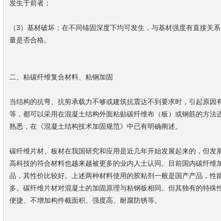
发生于前者；
（3）基材破坏：在不同锚固深度下均可发生，与基材强度有直接关
量是否合格。
二、粘碳纤维复合材料、粘钢加固
当结构的抗弯、抗剪承载力不够或建筑抗震达不到要求时，引起原因
等，都可以采用在混凝土结构外面粘贴碳纤维布（板）或钢筋的方法
熟悉，在《混凝土结构技术加固规范》中已有明确阐述。
碳纤维片材、板材在我国研究和应用是近几年开始发展起来的，但发
高科技的符合材料也越来越被更多的业内人士认同。目前国内碳纤维
品，其性价比较好。上述两种材料使用的胶粘剂一般是国产产品，性
多。碳纤维片材对混凝土的加固原理与粘钢板相同。但其独有的特殊
便捷、不增加构件截面积、强度高、耐腐防锈等。