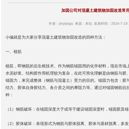
加固公司对混凝土建筑物加固改造常
作者：jinyijiagu 来源：本站 发表时间：2024-7-19 1
小编就是为大家分享混凝土建筑物加固改造的四种方法：
一、植筋
植筋，即钢筋的后生根技术。作为钢筋锚固用的化学材料，现在市场
水泥砂浆。结构胶作用机理较为复杂，在此可简化理解是由钢筋与胶
锚固力，来完成整体（钢筋与混凝土）受力的目的。锚固力包含：胶
结力、胶体自身胶结力、各介质之间的摩阻力等。通过对锚固钢筋抗
种：
（1）钢筋破坏：在锚固深度大于或等于建议锚固深度时，锚固胶及锚
（2）胶体破坏：表现形式为钢筋与胶体脱离、胶体与基材脱离，多