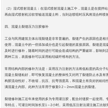
（2）湿式喷射混凝土：在湿式喷射混凝土施工中，混凝土是在搅拌
再由湿式喷射机沿软管输送混凝土料，当到达喷咀时压风将混合料喷
四、混凝土裂缝压力注胶修补
工业与民用建筑主体出现裂缝是非常普遍的。裂缝产生的原因也是相
使用，混凝土中的一些添加成分也是引起裂缝的直接原因。裂缝是混凝
及时进行修补，随着时间的进行可能会造成结构的严重破坏，影响到
两种工法，表面修补可以采用粘结碳纤维布的方法。
常用结构内部的修补方法是：采用压力注射的方法将低粘度的高分子
混凝土裂缝粘好，即可恢复混凝土的整体性又封闭了裂缝防止水及有
构胶流动性好，不收缩，抗压、抗弯强度高，和混凝土有良好的粘结
满混凝土内部。此种方法常用于修复0.2～2mm混凝土的裂缝。
裂缝修补施工近年来使用的多为专用灌注胶，配合封缝胶一起使用。
等特点，可灌注时间加长至1～2小时。采用低压注射法灌注施工比较