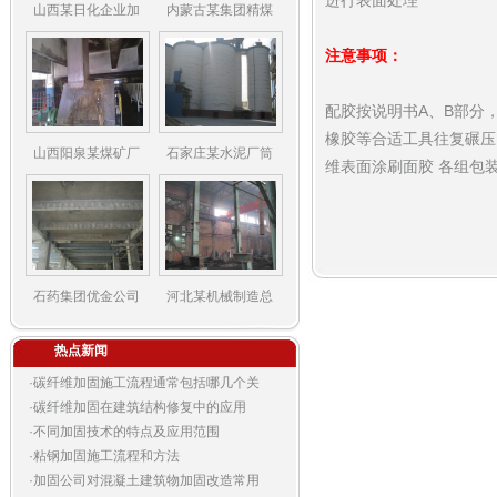
进行表面处理
山西某日化企业加
内蒙古某集团精煤
注意事项：
配胶按说明书A、B部分
橡胶等合适工具往复碾压
山西阳泉某煤矿厂
石家庄某水泥厂筒
维表面涂刷面胶 各组包
石药集团优金公司
河北某机械制造总
热点新闻
·
碳纤维加固施工流程通常包括哪几个关
·
碳纤维加固在建筑结构修复中的应用
·
不同加固技术的特点及应用范围
·
粘钢加固施工流程和方法
·
加固公司对混凝土建筑物加固改造常用