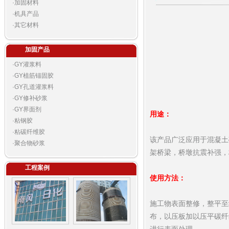
·
加固材料
·
机具产品
·
其它材料
加固产品
·
GY灌浆料
·
GY植筋锚固胶
·
GY孔道灌浆料
·
GY修补砂浆
·
GY界面剂
用途：
·
粘钢胶
·
粘碳纤维胶
该产品广泛应用于混凝土
·
聚合物砂浆
架桥梁，桥墩抗震补强，
工程案例
使用方法：
施工物表面整修，整平至
布，以压板加以压平碳纤