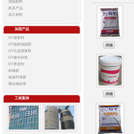
·
加固材料
·
机具产品
·
其它材料
加固产品
·
GY灌浆料
·
GY植筋锚固胶
·
GY孔道灌浆料
·
GY修补砂浆
·
GY界面剂
·
粘钢胶
·
粘碳纤维胶
·
聚合物砂浆
工程案例