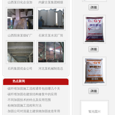
山西某日化企业加
内蒙古某集团精煤
山西阳泉某煤矿厂
石家庄某水泥厂筒
石药集团优金公司
河北某机械制造总
热点新闻
·
碳纤维加固施工流程通常包括哪几个关
·
碳纤维加固在建筑结构修复中的应用
·
不同加固技术的特点及应用范围
·
粘钢加固施工流程和方法
·
加固公司对混凝土建筑物加固改造常用