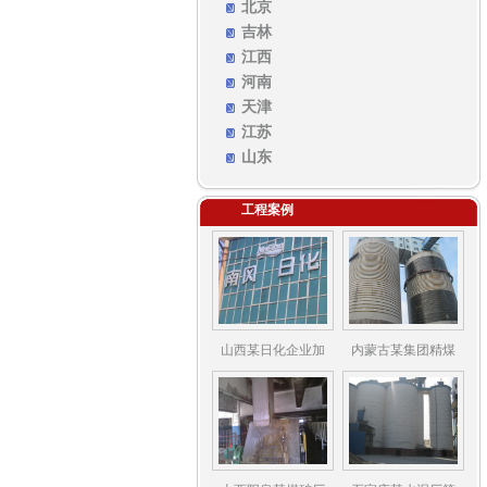
北京
吉林
江西
河南
天津
江苏
山东
工程案例
山西某日化企业加
内蒙古某集团精煤