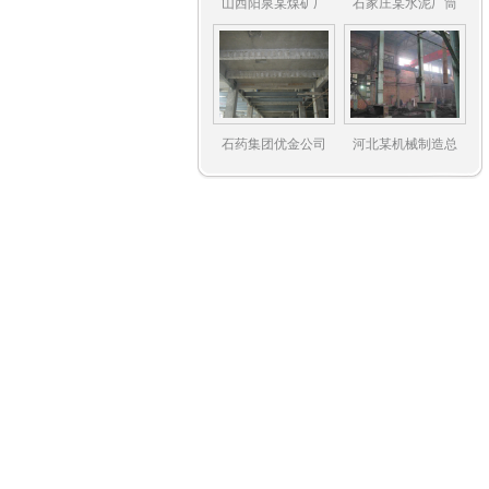
山西阳泉某煤矿厂
石家庄某水泥厂筒
石药集团优金公司
河北某机械制造总