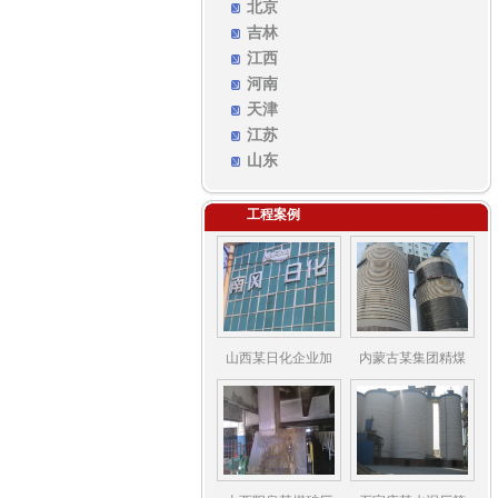
北京
吉林
江西
河南
天津
江苏
山东
工程案例
山西某日化企业加
内蒙古某集团精煤