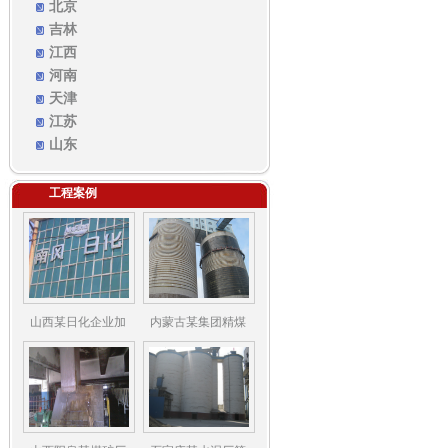
北京
吉林
江西
河南
天津
江苏
山东
工程案例
山西某日化企业加
内蒙古某集团精煤