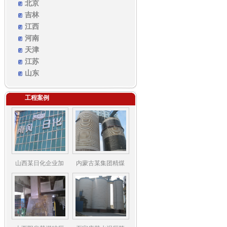
北京
吉林
江西
河南
天津
江苏
山东
工程案例
山西某日化企业加
内蒙古某集团精煤