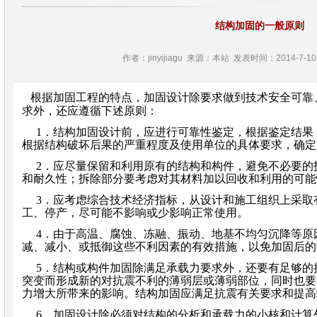
结构加固的一般原则
作者：jinyijiagu 来源：本站 发表时间：2014-7-10 
根据加固工程的特点，加固设计除要求做到技术安全可靠
求外，还应遵循下述原则：
1
．结构加固设计前，应
进行可靠性鉴定，根据鉴定结果
根据结构破坏后果的严重程度及使用单位的具体要求，确定
2
．应尽量保留和利用原有的结构和构件，避免不必要的
和耐久性；拆除部分要考虑对其材料加以回收和利用的可能
3
．应考虑综合技术经济指标，从设计和施工组织上采取
工、停产，尽可能不影响或少影响正常使用。
4
．由于高温、腐蚀、冻融、振动、地基不均匀沉降等原
减、减小、或抵御这些不利因素的有效措施，以免加固后的
5
．
结构或构件加固
除满足承载力要求外，还要有足够的
突变而形成新的对抗震不利的薄弱层或薄弱部位，同时也要
力增大所带来的影响。结构加固应满足抗震有关要求和提高
6
．加固设计除必须对结构的分析和承载力的小核和计算