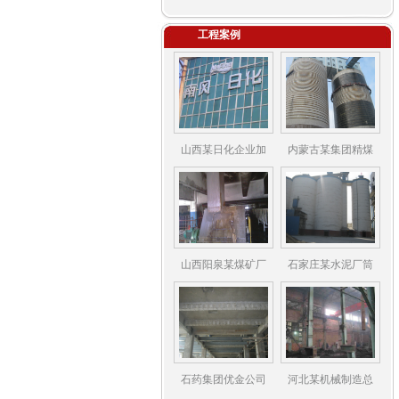
工程案例
山西某日化企业加
内蒙古某集团精煤
山西阳泉某煤矿厂
石家庄某水泥厂筒
石药集团优金公司
河北某机械制造总