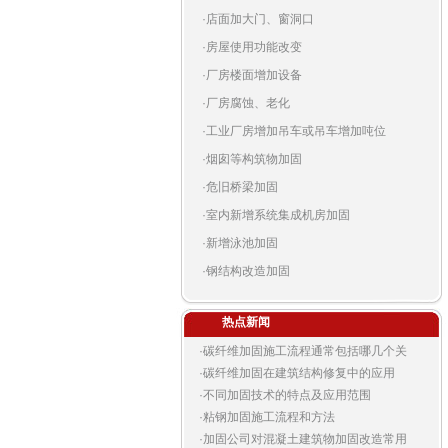
·
店面加大门、窗洞口
·
房屋使用功能改变
·
厂房楼面增加设备
·
厂房腐蚀、老化
·
工业厂房增加吊车或吊车增加吨位
·
烟囱等构筑物加固
·
危旧桥梁加固
·
室内新增系统集成机房加固
·
新增泳池加固
·
钢结构改造加固
热点新闻
·
碳纤维加固施工流程通常包括哪几个关
·
碳纤维加固在建筑结构修复中的应用
·
不同加固技术的特点及应用范围
·
粘钢加固施工流程和方法
·
加固公司对混凝土建筑物加固改造常用