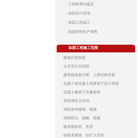
·
工程检测与鉴定
·
加固设计咨询
·
加固工程施工
·
加固材料生产销售
加固工程施工范围
·
建筑抗震加固
·
火灾等灾后加固
·
建筑物地基沉降、上部结构开裂
·
在建工程混凝土强度低于设计强度
·
混凝土氯离子含量超标
·
房间增设卫生间
·
增设各种楼梯、电梯
·
增加阳台、挑檐、雨篷
·
建筑物加层、夹层
·
拆除承重墙、柱扩大空间