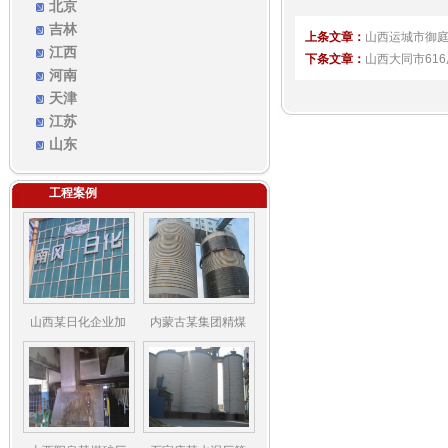
北京
吉林
上条文章：
山西运城市御
江西
下条文章：
山西大同市61
河南
天津
江苏
山东
工程案例
山西某日化企业加
内蒙古某集团精煤