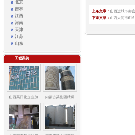
北京
吉林
上条文章：
山西运城市御
江西
下条文章：
山西大同市61
河南
天津
江苏
山东
工程案例
山西某日化企业加
内蒙古某集团精煤