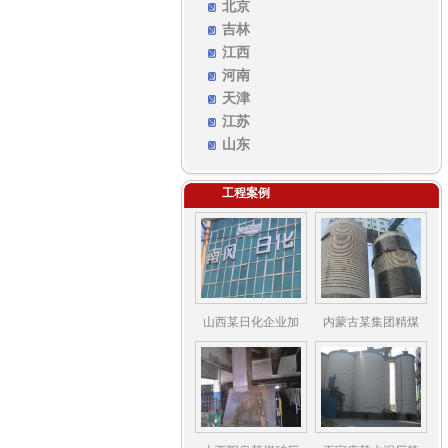
北京
吉林
江西
河南
天津
江苏
山东
工程案例
山西某日化企业加
内蒙古某集团精煤