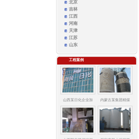
北京
吉林
江西
河南
天津
江苏
山东
工程案例
山西某日化企业加
内蒙古某集团精煤